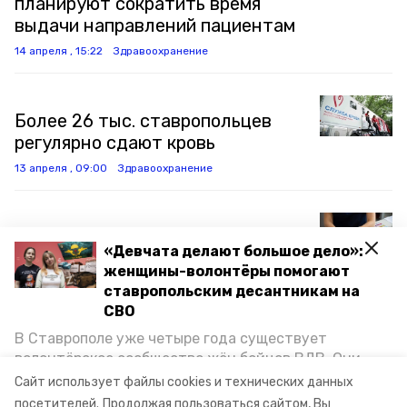
планируют сократить время
выдачи направлений пациентам
14 апреля , 15:22
Здравоохранение
Более 26 тыс. ставропольцев
регулярно сдают кровь
13 апреля , 09:00
Здравоохранение
Более 460 тыс. жителей
«Девчата делают большое дело»:
Ставрополья ежегодно
женщины-волонтёры помогают
обучаются в «школах здоровья»
ставропольским десантникам на
6 апреля , 09:00
Здравоохранение
СВО
В Ставрополе уже четыре года существует
волонтёрское сообщество жён бойцов ВДВ. Они
Ещё один фельдшерско-
организуют сборы вещей и продуктов для
Сайт использует файлы cookies и технических данных
акушерский пункт возведут на
участников спецоперации и лично отвозят всё это
посетителей.
Продолжая пользоваться сайтом, Вы