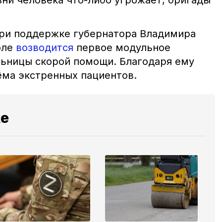
зни человека что-либо угрожает, бригады
при поддержке губернатора Владимира
оле
возводится
первое модульное
ьницы скорой помощи. Благодаря ему
ёма экстренных пациентов.
же