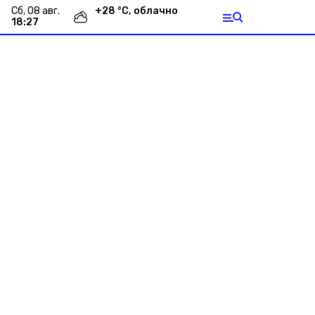
сб, 08 авг.
+
28
°С,
облачно
18:27