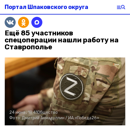
Портал Шпаковского округа
Ещё 85 участников
спецоперации нашли работу на
Ставрополье
24 июня , 18:41
Общество
Фото:
Дмитрий Ахмадуллин /
ИА «Победа26»