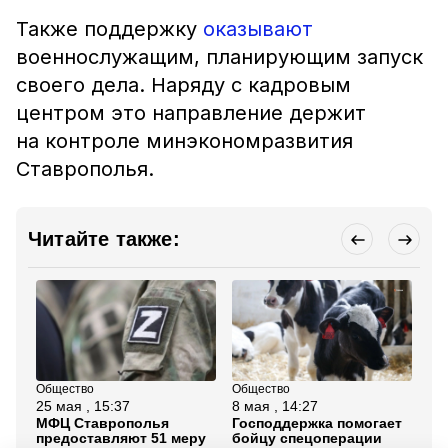
Также поддержку
оказывают
военнослужащим, планирующим запуск
своего дела. Наряду с кадровым
центром это направление держит
на контроле минэкономразвития
Ставрополья.
Читайте также:
Общество
Общество
Об
25 мая , 15:37
8 мая , 14:27
22
МФЦ Ставрополья
Господдержка помогает
До
предоставляют 51 меру
бойцу спецоперации
фи