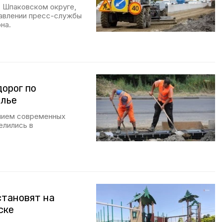
в Шпаковском округе,
равлении пресс-службы
на.
орог по
олье
нием современных
елились в
становят на
ске