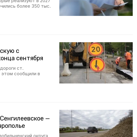
орые реализуют в 2027
ючились более 350 тыс.
скую с
конца сентября
дороги ст.
 этом сообщили в
 Сенгилеевское —
врополье
зобильненский округа,