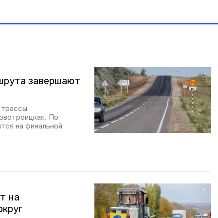
ршрута завершают
 трассы
овотроицкая. По
тся на финальной
т на
округ