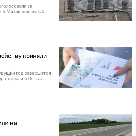
оголосовали за
а в Михайловске. Об
ройству приняли
удущий год завершится
ор сделали 575 тыс.
или на