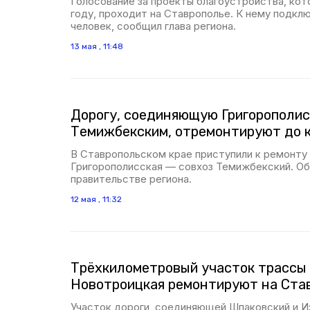
Голосование за проекты благоустройства, кот
году, проходит на Ставрополье. К нему подкл
человек, сообщил глава региона.
13 мая , 11:48
Дорогу, соединяющую Григорополис
Темижбекским, отремонтируют до 
В Ставропольском крае приступили к ремонту 
Григорополисская — совхоз Темижбекский. Об
правительстве региона.
12 мая , 11:32
Трёхкилометровый участок трассы
Новотроицкая ремонтируют на Ста
Участок дороги, соединяющей Шпаковский и И