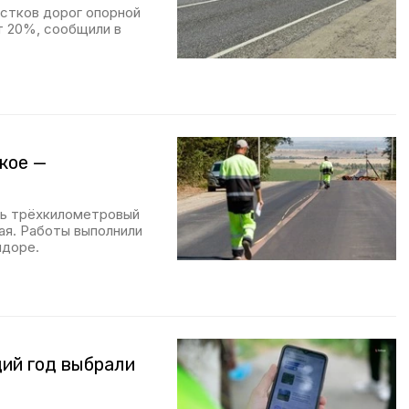
стков дорог опорной
т 20%, сообщили в
кое —
ть трёхкилометровый
я. Работы выполнили
ндоре.
ий год выбрали