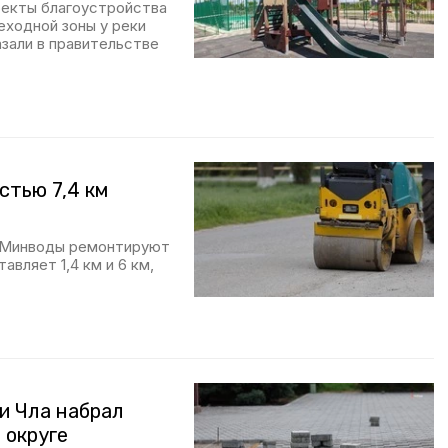
оекты благоустройства
еходной зоны у реки
зали в правительстве
тью 7,4 км
 Минводы ремонтируют
вляет 1,4 км и 6 км,
и Чла набрал
 округе