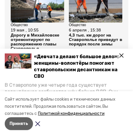
Общество
Общество
Об
19 мая , 10:55
6 апреля , 15:38
5 м
Дорогу в Михайловске
4,3 тыс. км дорог на
До
отремонтируют по
Ставрополье приведут в
пр
распоряжению главы
порядок после зимы
ре
Ставрополья
Ст
«Девчата делают большое дело»:
Все новости
женщины-волонтёры помогают
ставропольским десантникам на
СВО
ставропольский край
ремонт дорог
В Ставрополе уже четыре года существует
волонтёрское сообщество жён бойцов ВДВ. Они
миндор ск
губернатор ск
организуют сборы вещей и продуктов для
Сайт использует файлы cookies и технических данных
участников спецоперации и лично отвозят всё это
посетителей.
Продолжая пользоваться сайтом, Вы
владимир владимиров
на передовую. Девушки рассказали «Победе26», как
соглашаетесь с
Политикой конфиденциальности
создавали добровольческий клуб и зачем проводят
Принять
масштабную акцию к 9 Мая.
Авторы:
Анастасия Колмыкова