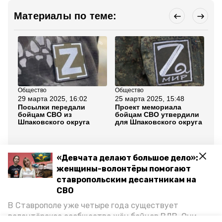
Материалы по теме:
Общество
Общество
Об
29 марта 2025, 16:02
25 марта 2025, 15:48
11
Посылки передали
Проект мемориала
Ст
бойцам СВО из
бойцам СВО утвердили
пр
Шпаковского округа
для Шпаковского округа
вы
пр
ре
ма
«Девчата делают большое дело»:
Все новости
женщины-волонтёры помогают
ставропольским десантникам на
СВО
ставропольский край
участники сво
В Ставрополе уже четыре года существует
волонтёрское сообщество жён бойцов ВДВ. Они
герои ставрополья