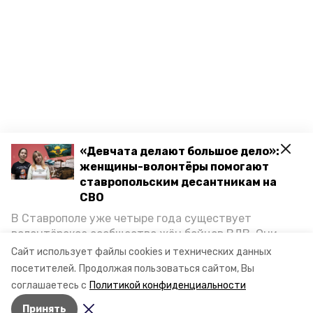
«Девчата делают большое дело»:
женщины-волонтёры помогают
ставропольским десантникам на
СВО
В Ставрополе уже четыре года существует
волонтёрское сообщество жён бойцов ВДВ. Они
организуют сборы вещей и продуктов для
Сайт использует файлы cookies и технических данных
участников спецоперации и лично отвозят всё это
посетителей.
Продолжая пользоваться сайтом, Вы
на передовую. Девушки рассказали «Победе26», как
соглашаетесь с
Политикой конфиденциальности
создавали добровольческий клуб и зачем проводят
Принять
масштабную акцию к 9 Мая.