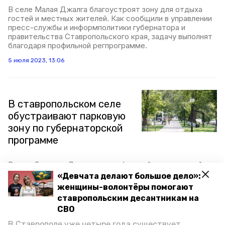
В селе Малая Джалга благоустроят зону для отдыха
гостей и местных жителей. Как сообщили в управлении
пресс-службы и информполитики губернатора и
правительства Ставропольского края, задачу выполнят
благодаря профильной регпрограмме.
5 июля 2023, 13:06
В ставропольском селе
обустраивают парковую
зону по губернаторской
программе
В селе Большая Джалга по профильной региональной
программе благоустраивают парк. Как сообщили в
«Девчата делают большое дело»:
местной администрации, на территории парковой зоны
женщины-волонтёры помогают
установили многочисленные арт-объекты и места для
ставропольским десантникам на
отдыха.
СВО
8 июня 2023, 18:48
В Ставрополе уже четыре года существует