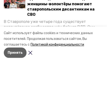
женщины-волонтёры помогают
ставропольским десантникам на
СВО
В Ставрополе уже четыре года существует
волонтёрское сообщество жён бойцов ВДВ. Они
организуют сборы вещей и продуктов для
Сайт использует файлы cookies и технических данных
участников спецоперации и лично отвозят всё это
посетителей.
Продолжая пользоваться сайтом, Вы
на передовую. Девушки рассказали «Победе26», как
соглашаетесь с
Политикой конфиденциальности
создавали добровольческий клуб и зачем проводят
Принять
масштабную акцию к 9 Мая.
Разделы
Новости
Статьи
О компании
Контактная информация
Документы