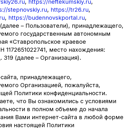
rskiy26.ru
,
https://neftekumskiy.ru
,
s://stepnovskiy.ru
,
https://tr26.ru
,
ru
,
https://budennovskportal.ru
,
далее – Пользователи), принадлежащего,
уемого государственным автономным
рая «Ставропольское краевое
 1172651022741, место нахождения:
. 319 (далее – Организация).
сайта, принадлежащего,
емого Организацией, пожалуйста,
ящей Политики конфиденциальности.
аете, что Вы ознакомились с условиями
льности в полном объеме до начала
вания Вами интернет-сайта в любой форме
ловия настоящей Политики