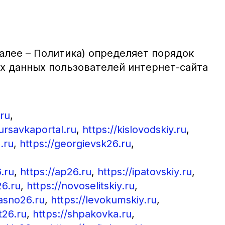
алее – Политика) определяет порядок
х данных пользователей интернет-сайта
.ru
,
kursavkaportal.ru
,
https://kislovodskiy.ru
,
.ru
,
https://georgievsk26.ru
,
6.ru
,
https://ap26.ru
,
https://ipatovskiy.ru
,
26.ru
,
https://novoselitskiy.ru
,
rasno26.ru
,
https://levokumskiy.ru
,
t26.ru
,
https://shpakovka.ru
,