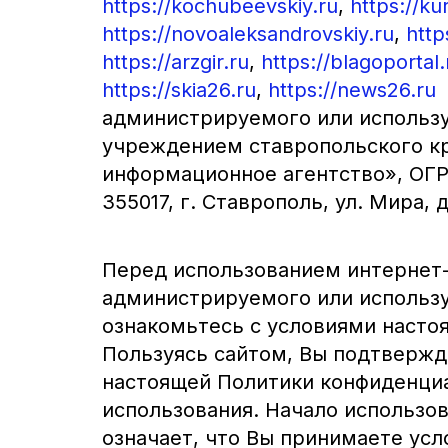
https://kochubeevskiy.ru
,
https://ku
https://novoaleksandrovskiy.ru
,
http
https://arzgir.ru
,
https://blagoportal.
https://skia26.ru
,
https://news26.ru
(
администрируемого или использ
учреждением ставропольского к
информационное агентство», ОГРН
355017, г. Ставрополь, ул. Мира, д
Перед использованием интернет-
администрируемого или использу
ознакомьтесь с условиями насто
Пользуясь сайтом, Вы подтвержд
настоящей Политики конфиденциа
использования. Начало использо
означает, что Вы принимаете ус