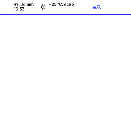
чт, 06 авг.
+
25
°С,
ясно
10:53