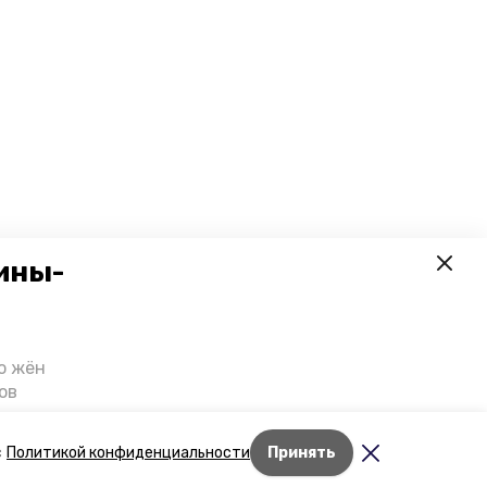
ины-
о жён
ов
казали
т масштабную
Лента новостей
с
Политикой конфиденциальности
Принять