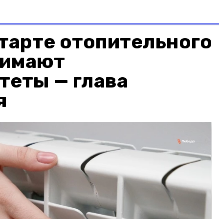
тарте отопительного
нимают
теты — глава
я