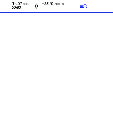
пт, 07 авг.
+
23
°С,
ясно
22:53