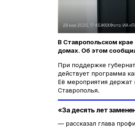
28 мая 2025, 17:45
ЖКХ
Фото:
ИА «
В Ставропольском крае
домах. Об этом сообщил
При поддержке губернат
действует программа ка
Её мероприятия держат
Ставрополья.
«За десять лет замене
— рассказал глава проф