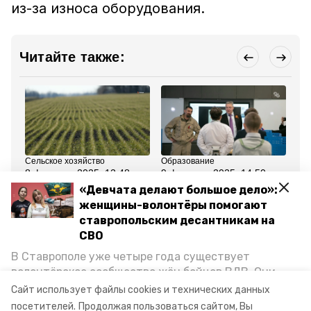
из-за износа оборудования.
Читайте также:
Сельское хозяйство
Образование
Об
8 февраля 2025, 12:48
9 февраля 2025, 14:50
21
Подготовка к весенне-
Владимир Владимиров
Ин
«Девчата делают большое дело»:
полевым работам
проинспектировал
аэ
женщины-волонтёры помогают
началась на
новые школы
об
Ставрополье
Ставрополя и
ставропольским десантникам на
Михайловска
СВО
В Ставрополе уже четыре года существует
Все новости
волонтёрское сообщество жён бойцов ВДВ. Они
организуют сборы вещей и продуктов для
Сайт использует файлы cookies и технических данных
участников спецоперации и лично отвозят всё это
жкх
губернатор владимир владимиров
посетителей.
Продолжая пользоваться сайтом, Вы