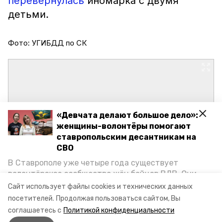
перевернулась
иномарка с двумя
детьми.
Фото: УГИБДД по СК
«Девчата делают большое дело»:
женщины-волонтёры помогают
ставропольским десантникам на
СВО
В Ставрополе уже четыре года существует
волонтёрское сообщество жён бойцов ВДВ. Они
организуют сборы вещей и продуктов для
Сайт использует файлы cookies и технических данных
участников спецоперации и лично отвозят всё это
посетителей.
Продолжая пользоваться сайтом, Вы
на передовую. Девушки рассказали «Победе26», как
соглашаетесь с
Политикой конфиденциальности
создавали добровольческий клуб и зачем проводят