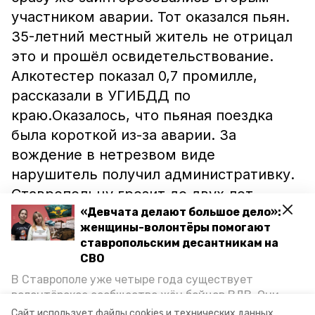
участником аварии. Тот оказался пьян.
35-летний местный житель не отрицал
это и прошёл освидетельствование.
Алкотестер показал 0,7 промилле,
рассказали в УГИБДД по
краю.Оказалось, что пьяная поездка
была короткой из-за аварии. За
вождение в нетрезвом виде
нарушитель получил административку.
Ставропольцу грозит до двух лет
лишения прав и штраф на 30 тысяч
«Девчата делают большое дело»:
женщины-волонтёры помогают
рублей. Также он лишился права на
ставропольским десантникам на
страховую компенсацию за ДТП.Ранее в
СВО
Кочубеевском районе дорогу не
В Ставрополе уже четыре года существует
поделили две «Газели».
волонтёрское сообщество жён бойцов ВДВ. Они
организуют сборы вещей и продуктов для
Сайт использует файлы cookies и технических данных