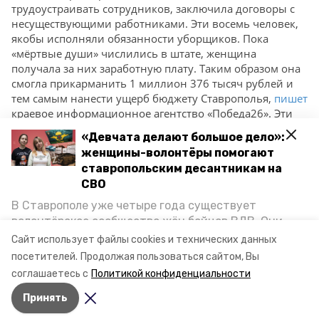
трудоустраивать сотрудников, заключила договоры с
несуществующими работниками. Эти восемь человек,
якобы исполняли обязанности уборщиков. Пока
«мёртвые души» числились в штате, женщина
получала за них заработную плату. Таким образом она
смогла прикарманить 1 миллион 376 тысяч рублей и
тем самым нанести ущерб бюджету Ставрополья,
пишет
краевое информационное агентство «Победа26». Эти
деньги она уже успела потратить.
«Девчата делают большое дело»:
женщины-волонтёры помогают
По данному факту возбуждено уголовного дело.
ставропольским десантникам на
Подозреваемой грозит до десяти лет лишения свободы
СВО
и штраф.
В Ставрополе уже четыре года существует
Ранее сообщалось, что злоумышленник
стащил
волонтёрское сообщество жён бойцов ВДВ. Они
дорогой мобильник из машины ставропольчанки.
организуют сборы вещей и продуктов для
Сайт использует файлы cookies и технических данных
участников спецоперации и лично отвозят всё это
посетителей.
Продолжая пользоваться сайтом, Вы
Авторы:
Алексей Прус
на передовую. Девушки рассказали «Победе26», как
соглашаетесь с
Политикой конфиденциальности
создавали добровольческий клуб и зачем проводят
Принять
масштабную акцию к 9 Мая.
Авторы:
Алексей Прус