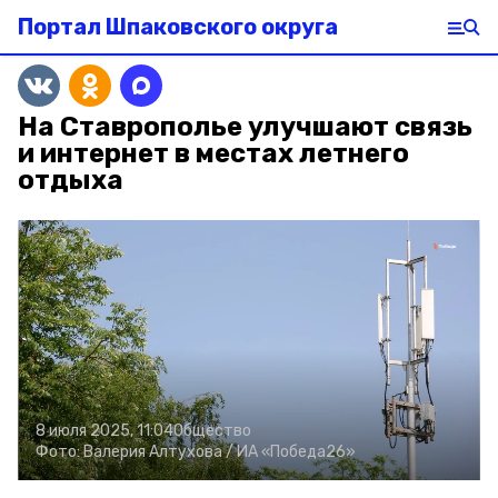
Портал Шпаковского округа
На Ставрополье улучшают связь
и интернет в местах летнего
отдыха
8 июля 2025, 11:04
Общество
Фото:
Валерия Алтухова /
ИА «Победа26»