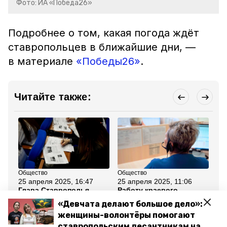
Фото: ИА «Победа26»
Подробнее о том, какая погода ждёт
ставропольцев в ближайшие дни, —
в материале
«Победы26»
.
Читайте также:
Общество
Общество
Эк
25 апреля 2025, 16:47
25 апреля 2025, 11:06
22
Глава Ставрополья
Работу краевого
На
вместе с земляками
ситуационного центра
за
«Девчата делают большое дело»:
принял участие в акции
проинспектировал глава
но
«Диктант Победы»
Ставрополья
женщины-волонтёры помогают
ставропольским десантникам на