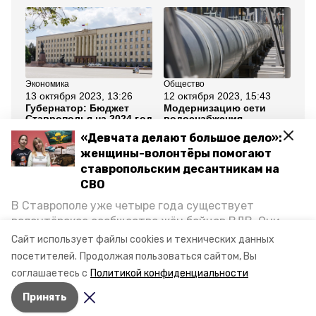
Экономика
Общество
Об
13 октября 2023, 13:26
12 октября 2023, 15:43
21
Губернатор: Бюджет
Модернизацию сети
Ре
Ставрополья на 2024 год
водоснабжения
во
будет социально
проводят на
Ст
«Девчата делают большое дело»:
ориентированным
Ставрополье
за
ус
женщины-волонтёры помогают
ставропольским десантникам на
Все новости
СВО
В Ставрополе уже четыре года существует
волонтёрское сообщество жён бойцов ВДВ. Они
ставропольский край
владимир владимиров
организуют сборы вещей и продуктов для
Сайт использует файлы cookies и технических данных
участников спецоперации и лично отвозят всё это
посетителей.
Продолжая пользоваться сайтом, Вы
отопление
минжкх ск
на передовую. Девушки рассказали «Победе26», как
соглашаетесь с
Политикой конфиденциальности
создавали добровольческий клуб и зачем проводят
Принять
масштабную акцию к 9 Мая.
Авторы:
Анастасия Колмыкова