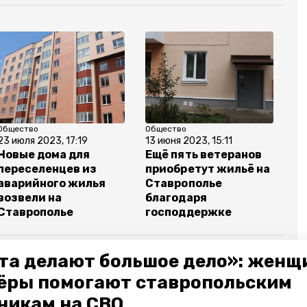
Общество
Общество
23 июля 2023, 17:19
13 июня 2023, 15:11
Новые дома для
Ещё пять ветеранов
переселенцев из
приобретут жильё на
аварийного жилья
Ставрополье
возвели на
благодаря
Ставрополье
господдержке
та делают большое дело»: женщ
ёры помогают ставропольским
мир владимиров
молодая семья
никам на СВО