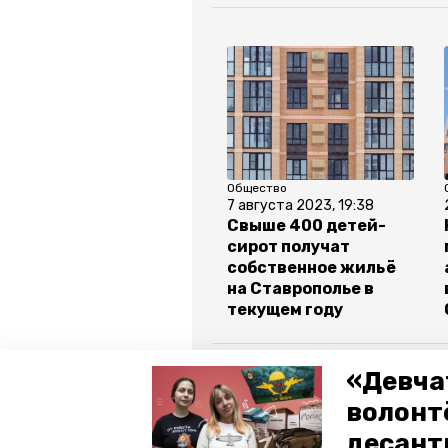
Общество
7 августа 2023, 19:38
Свыше 400 детей-
сирот получат
собственное жильё
на Ставрополье в
текущем году
Все новости
«Девча
волонт
ставропольский край
влади
десант