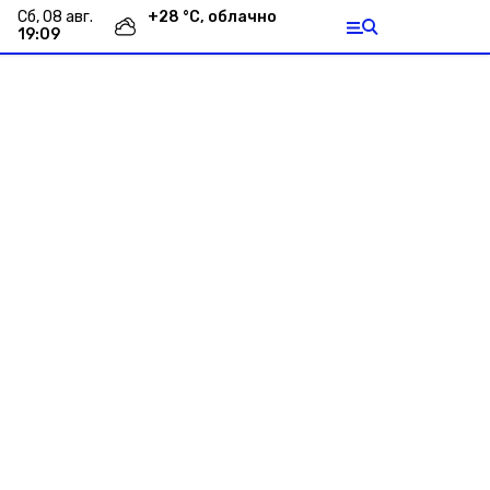
сб, 08 авг.
+
28
°С,
облачно
19:09