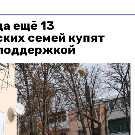
да ещё 13
ких семей купят
споддержкой