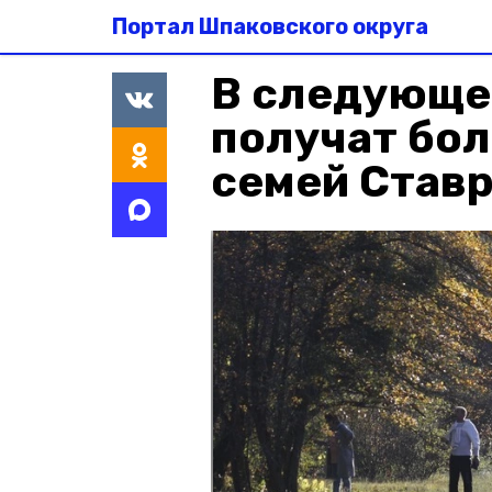
Портал Шпаковского округа
В следующе
получат бол
семей Став