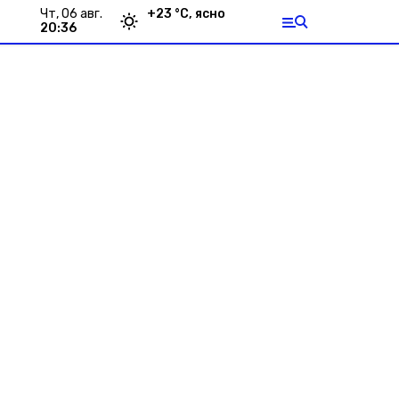
чт, 06 авг.
+
23
°С,
ясно
20:36