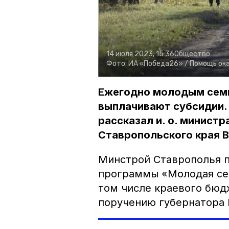
14 июля 2023, 15:36
Общество
Фото:
ИА «Победа26» /
Помощь ока
Ежегодно молодым семь
выплачивают субсидии. 
рассказал и. о. минист
Ставропольского края В
Минстрой Ставрополья п
программы «Молодая сем
том числе краевого бюдж
поручению губернатора