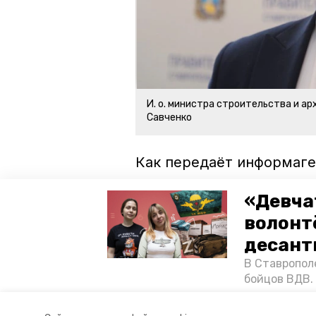
И. о. министра строительства и а
Савченко
Как передаёт информаге
министра, всего социал
«Девча
семей.
волонт
ставропольский край
влади
десант
В Ставропол
минстрой ск
бойцов ВДВ.
спецопераци
«Победе26»,
Авторы:
Анастасия Колмыкова