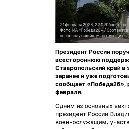
21 февраля 2023, 22:09
Общество
Фото:
ИА «Победа26» /
Соответсв
военнослужащих, участвующих в С
Президент России поруч
всестороннюю поддержк
Ставропольский край в 
заранее и уже подготови
сообщает «Победа26», р
февраля.
Одним из основных вект
президент России Влади
военнослужащим, участв