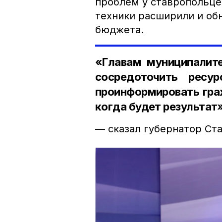
проблем у ставропольце
техники расширили и обн
бюджета.
«Главам муниципалит
сосредоточить ресу
проинформировать гра
когда будет результат
— сказал губернатор Ст