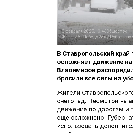
8 февраля 2023, 18:46
Общество
Фото:
ИА «Победа26» /
Работы по 
В Ставропольский край 
осложняет движение на
Владимиров распорядил
бросили все силы на уб
Жители Ставропольского
снегопад. Несмотря на 
движение по дорогам и 
ещё осложнено. Губерн
использовать дополните