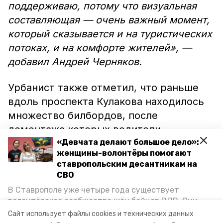
поддерживаю, потому что визуальная
составляющая — очень важный момент,
который сказывается и на туристических
потоках, и на комфорте жителей», —
добавил Андрей Черняков.
Урбанист также отметил, что раньше
вдоль проспекта Кулакова находилось
множество билбордов, после
демонтажа которых водители
перестали отвлекаться на пёстрые
«Девчата делают большое дело»:
женщины-волонтёры помогают
вывески. По мнению эксперта борьба с
ставропольским десантникам на
наружной рекламой в исторической
СВО
части Ставрополя требует дальнейшего
В Ставрополе уже четыре года существует
вмешательства.
волонтёрское сообщество жён бойцов ВДВ. Они
организуют сборы вещей и продуктов для
Сайт использует файлы cookies и технических данных
участников спецоперации и лично отвозят всё это