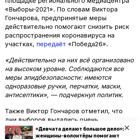
площадке регионального медиацентра
«Выборы-2021». По словам Виктора
Гончарова, предпринятые меры
действительно помогают снизить риск
распространения коронавируса на
участках,
передаёт
«Победа26».
«Действительно на них всё организовано
на высоком уровне. Соблюдаются все
меры эпидбезопасности: имеются
одноразовые ручки, перчатки, маски,
антисептики», — подчеркнул политик.
Также Виктор Гончаров отметил, что
дни выборов выдались очень
сложными. Из-за трёхдневного формата
«Девчата делают большое дело»:
женщины-волонтёры помогают
голосования может увеличиться рост