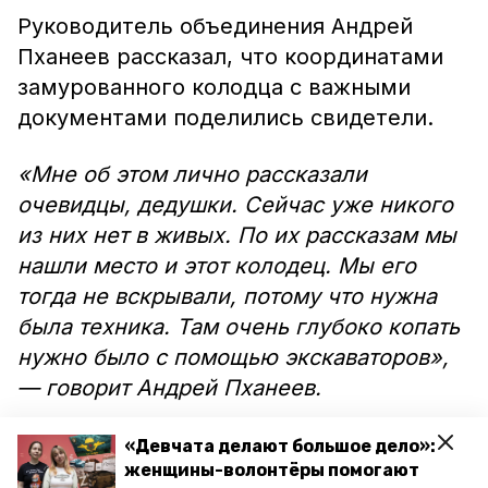
Руководитель объединения Андрей
Пханеев рассказал, что координатами
замурованного колодца с важными
документами поделились свидетели.
«Мне об этом лично рассказали
очевидцы, дедушки. Сейчас уже никого
из них нет в живых. По их рассказам мы
нашли место и этот колодец. Мы его
тогда не вскрывали, потому что нужна
была техника. Там очень глубоко копать
нужно было с помощью экскаваторов»,
— говорит Андрей Пханеев.
Как
пишет
информационное агентство
«Девчата делают большое дело»:
женщины-волонтёры помогают
«Победа26», поисковики обнаружили