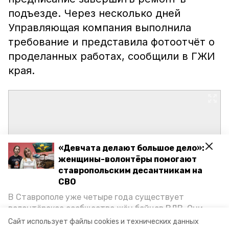
подъезде. Через несколько дней
Управляющая компания выполнила
требование и представила фотоотчёт о
проделанных работах, сообщили в ГЖИ
края.
«Девчата делают большое дело»:
женщины-волонтёры помогают
ставропольским десантникам на
СВО
В Ставрополе уже четыре года существует
волонтёрское сообщество жён бойцов ВДВ. Они
организуют сборы вещей и продуктов для
Сайт использует файлы cookies и технических данных