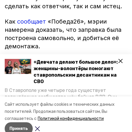
сделать как ответчик, так и сам истец.
Как
сообщает
«Победа26», мэрии
намерена доказать, что заправка была
построена самовольно, и добиться её
демонтажа.
Следующее заседание назначено на 28
«Девчата делают большое дело»:
женщины-волонтёры помогают
июня 2021 года. Истец должен будет
ставропольским десантникам на
предоставить доказательства
СВО
выявленных нарушений, а фирма –
В Ставрополе уже четыре года существует
разрешение на строительство объекта
волонтёрское сообщество жён бойцов ВДВ. Они
и заключение, что постройка не
организуют сборы вещей и продуктов для
Сайт использует файлы cookies и технических данных
участников спецоперации и лично отвозят всё это
угрожает живущим рядом гражданам.
посетителей.
Продолжая пользоваться сайтом, Вы
на передовую. Девушки рассказали «Победе26», как
соглашаетесь с
Политикой конфиденциальности
создавали добровольческий клуб и зачем проводят
Принять
масштабную акцию к 9 Мая.
Авторы:
Елизавета Крыпаева