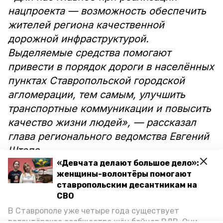
нацпроекта — возможность обеспечить
жителей региона качественной
дорожной инфраструктурой.
Выделяемые средства помогают
привести в порядок дороги в населённых
пунктах Ставропольской городской
агломерации, тем самым, улучшить
транспортные коммуникации и повысить
качество жизни людей», — рассказал
глава регионального ведомства Евгений
Штепа.
«Девчата делают большое дело»:
женщины-волонтёры помогают
В 2021 году финансирование
ставропольским десантникам на
нацпроектов в Ставропольском крае
СВО
увеличилось
на 3,2 миллиарда рублей
В Ставрополе уже четыре года существует
за счёт дополнительных поступлений из
волонтёрское сообщество жён бойцов ВДВ. Они