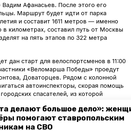
 Вадим Афанасьев. После этого его
льцы. Маршрут будет идти от парка
летия и составит 1611 метров — именно
о в километрах, составил путь от Москвы
зделят на пять этапов по 322 метра
т дан старт для велоспортсменов в 11:00
Участники «Веломарша Победы» проедут
онтова, Доваторцев. Рядом с колонной
вигаться автоинспекторы, скорая помощь
городских спасателей, из которой
 лет.
та делают большое дело»: женщ
ёры помогают ставропольским
на конкурных полях парка Победы. Там же
щает
ИА «Победа26».
никам на СВО