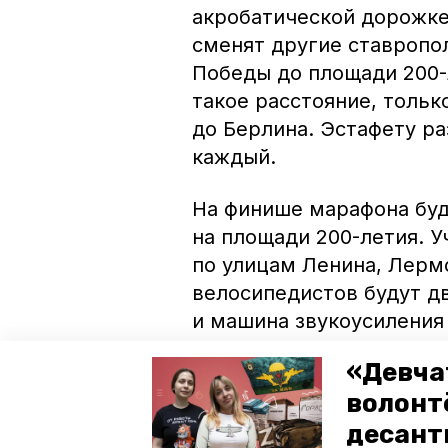
акробатической дорожке
сменят другие ставропо
Победы до площади 200-
такое расстояние, тольк
до Берлина. Эстафету ра
каждый.
На финише марафона буде
на площади 200-летия. 
по улицам Ленина, Лерм
велосипедистов будут д
и машина звукоусиления 
прозвучат песни военных
«Девча
волонт
Велопробег закончится 
состоится концерт,
сооб
десант