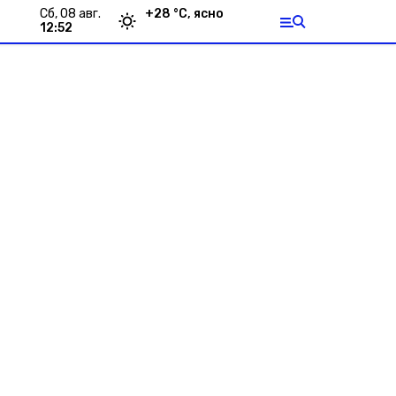
сб, 08 авг.
+
28
°С,
ясно
12:52