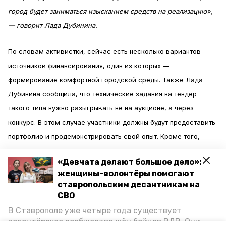
город будет заниматься изысканием средств на реализацию»,
— говорит Лада Дубинина.
По словам активистки, сейчас есть несколько вариантов
источников финансирования, один из которых —
формирование комфортной городской среды. Также Лада
Дубинина сообщила, что технические задания на тендер
такого типа нужно разыгрывать не на аукционе, а через
конкурс. В этом случае участники должны будут предоставить
портфолио и продемонстрировать свой опыт. Кроме того,
активистка предложила включить в документацию пункт про
«Девчата делают большое дело»:
авторский надзор, так как проект по данному благоустройству
женщины-волонтёры помогают
не относится к капитальному строительству.
ставропольским десантникам на
СВО
На этой неделе в Ставрополе соберётся рабочая группа,
В Ставрополе уже четыре года существует
которая рассмотрит вопросы дальнейшего благоустройства
волонтёрское сообщество жён бойцов ВДВ. Они