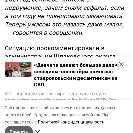
недоумение, зачем сняли асфальт, если
в том году не планировали заканчивать.
Теперь ужасом это назвать даже мало»,
— говорится в сообщении.
Ситуацию прокомментировали в
администрации Шпаковского округа.
Там рассказали, что на улице Войкова в
«Девчата делают большое дело»:
женщины-волонтёры помогают
рамках нацпроекта «Безопасные и
ставропольским десантникам на
качественные автомобильные дороги»
СВО
продолжаются работы, их
В Ставрополе уже четыре года существует
приостановили в связи с погодными
волонтёрское сообщество жён бойцов ВДВ. Они
условиями. Однако ремонт планируют
организуют сборы вещей и продуктов для
Сайт использует файлы cookies и технических данных
участников спецоперации и лично отвозят всё это
завершить в срок.
посетителей.
Продолжая пользоваться сайтом, Вы
на передовую. Девушки рассказали «Победе26», как
соглашаетесь с
Политикой конфиденциальности
создавали добровольческий клуб и зачем проводят
Принять
масштабную акцию к 9 Мая.