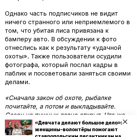
Однако часть подписчиков не видит
ничего странного или неприемлемого в
том, что убитая лиса привязана к
бамперу авто. В обсуждении к фото
отнеслись как к результату «удачной
охоты». Также пользователи осудили
фотографа, который послал кадры в
паблик и посоветовали заняться своими
делами.
«Сначала закон об охоте, рыбалке
почитайте, а потом и выкладывайте.
Сезон на пушных давно открыт. Что же
вы на пруду не сидите, когда рыбу
«Девчата делают большое дело»:
женщины-волонтёры помогают
крючками ловят. Кур рубите, шашлык
ставропольским десантникам на