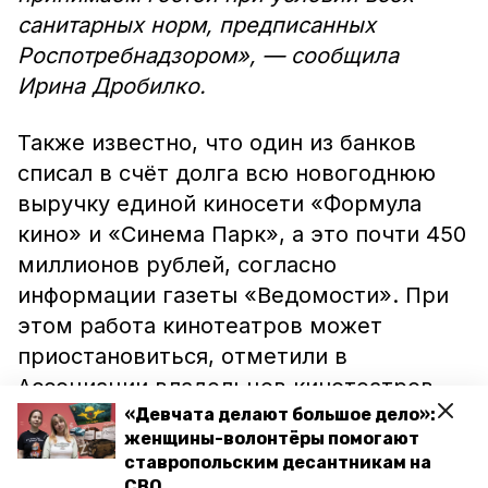
санитарных норм, предписанных
Роспотребнадзором», — сообщила
Ирина Дробилко.
Также известно, что один из банков
списал в счёт долга всю новогоднюю
выручку единой киносети «Формула
кино» и «Синема Парк», а это почти 450
миллионов рублей, согласно
информации газеты «Ведомости». При
этом работа кинотеатров может
приостановиться, отметили в
Ассоциации владельцев кинотеатров.
«Девчата делают большое дело»:
женщины-волонтёры помогают
Сейчас обязательства компаний A&NN
ставропольским десантникам на
Investment и «Синема Парк» составляют
СВО