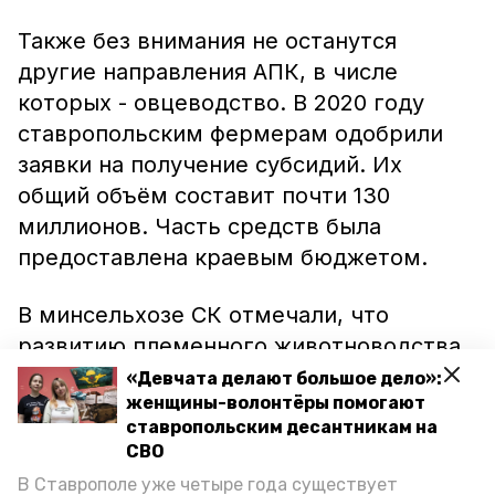
Также без внимания не останутся
другие направления АПК, в числе
которых - овцеводство. В 2020 году
ставропольским фермерам одобрили
заявки на получение субсидий. Их
общий объём составит почти 130
миллионов. Часть средств была
предоставлена краевым бюджетом.
В минсельхозе СК отмечали, что
развитию племенного животноводства
способствуют федеральная
«Девчата делают большое дело»:
женщины-волонтёры помогают
программа «Развитие сельского
ставропольским десантникам на
хозяйства и регулирование рынков
СВО
сельхозпродукции сырья и
В Ставрополе уже четыре года существует