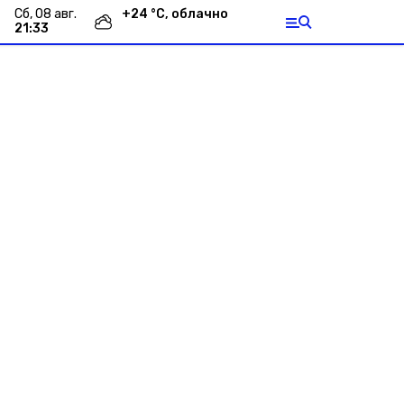
сб, 08 авг.
+
24
°С,
облачно
21:33