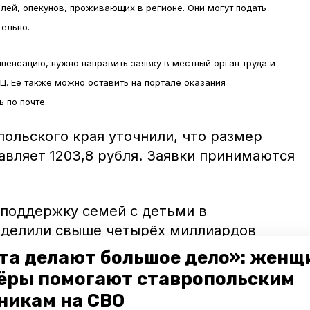
елей, опекунов, проживающих в регионе. Они могут подать
тельно.
пенсацию, нужно направить заявку в местный орган труда и
. Её также можно оставить на портале оказания
 по почте.
польского края уточнили, что размер
тавляет 1203,8 рубля. Заявки принимаются
 поддержку семей с детьми в
ыделили свыше четырёх миллиардов
з этой суммы направили из краевого
та делают большое дело»: женщ
ществлялась в рамках регионального
ёры помогают ставропольским
ддержка семей при рождении детей на
никам на СВО
ого края в 2020 году» и