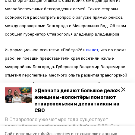
стала организация отдыха в санаториях КМВ для детей из
малообеспеченных белгородских семей. Также стороны
собираются рассмотреть вопрос о запуске прямых рейсов
между аэропортами Белгорода и Минеральных Вод. Об этом
сообщил губернатор Ставрополья Владимир Владимиров.
Информационное агентство «Победа26»
пишет
, что во время
рабочей поездки представители края посетили жилые
микрорайоны Белгорода. Губернатор Владимир Владимиров
отметил перспективы местного опыта развития транспортной
сети и застройки, при котором приоритет отдаётся
«Девчата делают большое дело»:
возведению малоэтажных домов.
женщины-волонтёры помогают
ставропольским десантникам на
Кроме того, регионы заключили
соглашение
о торгово-
СВО
экономическом, научно-техническом, социальном и
В Ставрополе уже четыре года существует
культурном сотрудничестве. Документ подписали губернатор
волонтёрское сообщество жён бойцов ВДВ. Они
организуют сборы вещей и продуктов для
Ставрополья Владимир Владимиров и врио губернатора
Сайт использует файлы cookies и технических данных