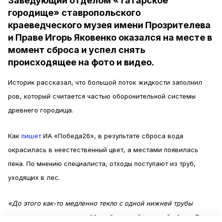
Заведующий отделом «Татарское
городище» ставропольского
краеведческого музея имени Прозрителева
и Праве Игорь Яковенко оказался на месте в
момент сброса и успел снять
происходящее на фото и видео.
Историк рассказал, что большой поток жидкости заполнил
ров, который считается частью оборонительной системы
древнего городища.
Как
пишет
ИА «Победа26», в результате сброса вода
окрасилась в неестественный цвет, а местами появилась
пена. По мнению специалиста, отходы поступают из труб,
уходящих в лес.
«До этого как-то медленно текло с одной нижней трубы
потихонечку <...>, а в субботу был такой сильный сброс. В