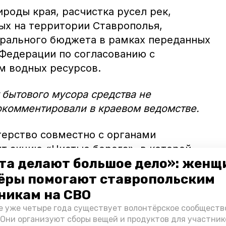
роды края, расчистка русел рек,
х на территории Ставрополья,
ерального бюджета в рамках переданных
Федерации по согласованию с
м водных ресурсов.
т бытового мусора средства не
окомментировали в краевом ведомстве.
ерство совместно с органами
т акцию «Чистые берега», в которой
та делают большое дело»: женщ
юбому.
ёры помогают ставропольским
ается ответ от администрации
никам на СВО
валки в Члинском лесу,
сообщает
ИА
е уже четыре года существует волонтёрское сообществ
 Они организуют сборы вещей и продуктов для участник