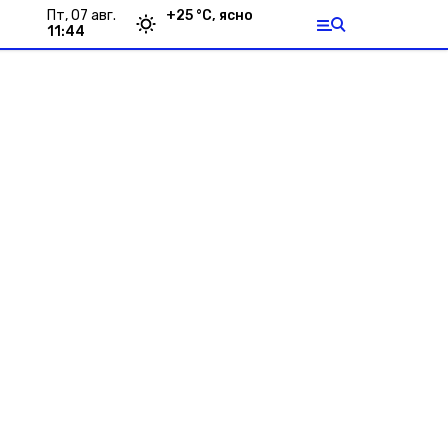
пт, 07 авг.
+
25
°С,
ясно
11:44