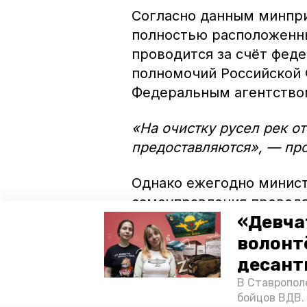
Согласно данным минпри
полностью расположенны
проводится за счёт фед
полномочий Российской 
Федеральным агентство
«На очистку русел рек о
предоставляются», — пр
Однако ежегодно минист
самоуправления проводя
«Девча
можно поучаствовать л
волонт
В настоящее время ожид
десант
Ставрополя по поводу с
В Ставропол
«Победа26».
бойцов ВДВ.