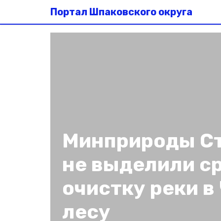
Портал Шпаковского округа
Минприроды С
не выделили с
очистку реки в
лесу