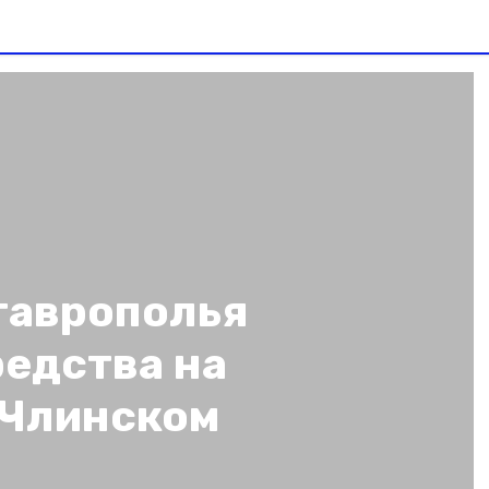
таврополья
редства на
 Члинском