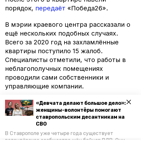
порядок,
передаёт
«Победа26».
В мэрии краевого центра рассказали о
ещё нескольких подобных случаях.
Всего за 2020 год на захламлённые
квартиры поступило 15 жалоб.
Специалисты отметили, что работы в
неблагополучных помещениях
проводили сами собственники и
управляющие компании.
«Приняты меры по очистке жилых
«Девчата делают большое дело»:
женщины-волонтёры помогают
помещений по пяти адресам: улица
ставропольским десантникам на
Ленина, 106, квартира 14, улица Мира
СВО
367/22, квартира 40, улица Слова, 10,
В Ставрополе уже четыре года существует
квартира 4, улица Тухачевского, 3/9,
волонтёрское сообщество жён бойцов ВДВ. Они