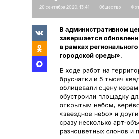
28 сентября 2020, 13:41
Общество
Фот
В административном це
завершается обновление
в рамках региональног
городской среды».
В ходе работ на террит
брусчатки и 5 тысяч кв
облицевали сцену керам
обустроили площадку дл
открытым небом, верёво
«звёздное небо» и други
сразу несколько арт-объ
разноцветных слонов и 