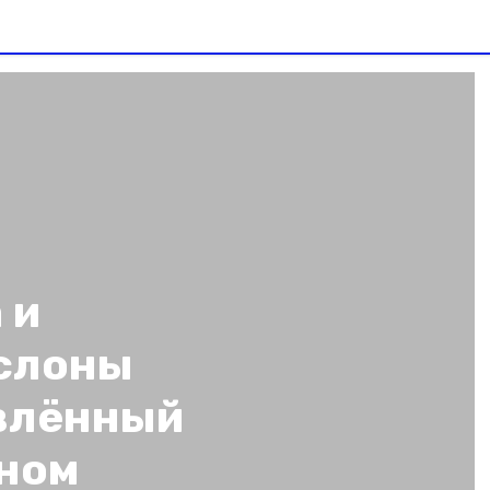
 и
слоны
влённый
ьном