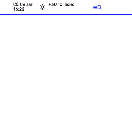
сб, 08 авг.
+
30
°С,
ясно
16:22