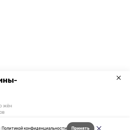
ины-
о жён
ов
казали
т масштабную
Лента новостей
с
Политикой конфиденциальности
Принять