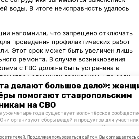
ей воды. В итоге неисправность удалось
ции напомнили, что запрещено отключать
для проведения профилактических работ
ели. Этот срок может быть увеличен лишь
ьного ремонта. В случае возникновения
блема с ГВС должна быть устранена в
едомстве напомнили гражданам, что если
та делают большое дело»: женщ
 все еще нет, то следует обратиться в
 претензией. Если реакции не
ёры помогают ставропольским
ить в госжилинспекцию.
никам на СВО
е уже четыре года существует волонтёрское сообществ
 Они организуют сборы вещей и продуктов для участник
венная жилищная инспекция
и и лично отвозят всё это на передовую. Девушки расс
 как создавали добровольческий клуб и зачем проводя
посетителей.
Продолжая пользоваться сайтом, Вы соглашаетесь 