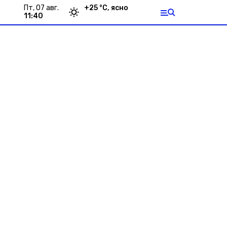
пт, 07 авг.
+
25
°С,
ясно
11:40