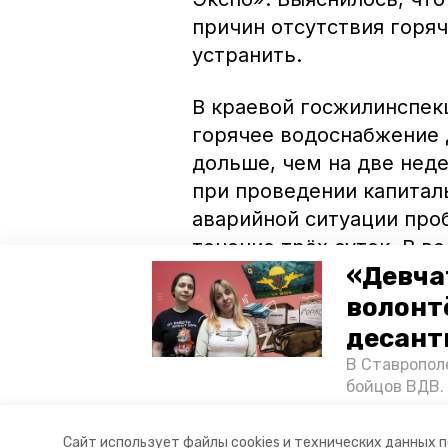
причин отсутствия горяч
устранить.
В краевой госжилинспек
горячее водоснабжение 
дольше, чем на две нед
при проведении капитал
аварийной ситуации про
течение трёх суток. В в
«Девча
эти сроки вышли, а воды
управляющую компанию с
волонт
последует, нужно сообщ
десант
В Ставропол
бойцов ВДВ.
Фото: управление СК - государст
спецопераци
«Победе26»,
Авторы:
Олег Касатонов
Сайт использует файлы cookies и технических данных 