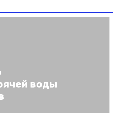
о
рячей воды
в