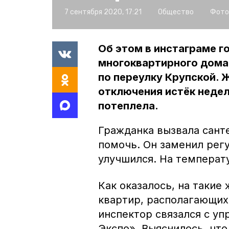
7 сентября 2020, 17:21
Общество
Фото
Об этом в инстаграме 
многоквартирного дома
по переулку Крупской. 
отключения истёк неделю
потеплела.
Гражданка вызвала санте
помочь. Он заменил регу
улучшился. На температ
Как оказалось, на таки
квартир, располагающих
инспектор связался с у
Экспо». Выяснилось, чт