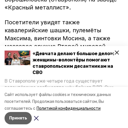
«Красный металлист».
Посетители увидят также
кавалерийские шашки, пулемёты
Максима, винтовки Мосина, а также
массовое оружие Второй мировой
войны — пистолеты-пулемёты
«Девчата делают большое дело»:
женщины-волонтёры помогают
различных систем, среди них и
ставропольским десантникам на
пистолет-пулемёт Шпагина (ППШ).
СВО
В Ставрополе уже четыре года существует
Экспозиция создана при финансовой
волонтёрское сообщество жён бойцов ВДВ. Они
поддержке Правительства
организуют сборы вещей и продуктов для
Сайт использует файлы cookies и технических данных
участников спецоперации и лично отвозят всё это
Ставропольского края.
посетителей.
Продолжая пользоваться сайтом, Вы
на передовую. Девушки рассказали «Победе26», как
соглашаетесь с
Политикой конфиденциальности
создавали добровольческий клуб и зачем проводят
Принять
масштабную акцию к 9 Мая.
Авторы:
Светлана Наздрачёва