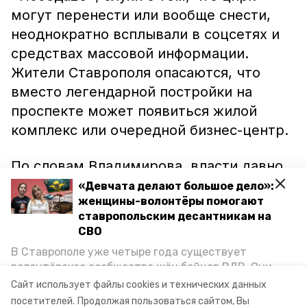
могут перенести или вообще снести,
неоднократно всплывали в соцсетях и
средствах массовой информации.
Жители Ставрополя опасаются, что
вместо легендарной постройки на
проспекте может появиться жилой
комплекс или очередной бизнес-центр.
По словам Владимирова, власти давно
ведут переговоры о ремонте здания
«Девчата делают большое дело»:
женщины-волонтёры помогают
цирка, которое находится в аварийном
ставропольским десантникам на
состоянии. Проблема заключается в
СВО
том, что у Росгосцирка за последнее
В Ставрополе уже четыре года существует
время четыре раза сменился
волонтёрское сообщество жён бойцов ВДВ. Они
руководитель, поэтому процесс
организуют сборы вещей и продуктов для
Сайт использует файлы cookies и технических данных
участников спецоперации и лично отвозят всё это
переговоров приходится возобновлять.
посетителей.
Продолжая пользоваться сайтом, Вы