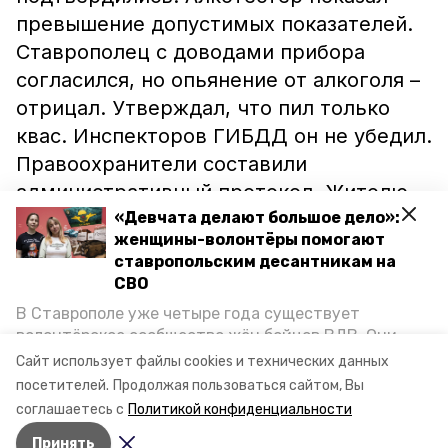
превышение допустимых показателей.
Ставрополец с доводами прибора
согласился, но опьянение от алкоголя –
отрицал. Утверждал, что пил только
квас. Инспекторов ГИБДД он не убедил.
Правоохранители составили
административный протокол. Жителю
краевой столицы грозит лишение прав
«Девчата делают большое дело»:
женщины-волонтёры помогают
до двух лет и крупный штраф в размере
ставропольским десантникам на
30 тысяч рублей.
СВО
В Ставрополе уже четыре года существует
Ранее подросток без прав
устроил
ДТП
волонтёрское сообщество жён бойцов ВДВ. Они
с четырьмя пострадавшими в
организуют сборы вещей и продуктов для
Сайт использует файлы cookies и технических данных
участников спецоперации и лично отвозят всё это
Михайловске.
посетителей.
Продолжая пользоваться сайтом, Вы
на передовую. Девушки рассказали «Победе26», как
соглашаетесь с
Политикой конфиденциальности
создавали добровольческий клуб и зачем проводят
Принять
масштабную акцию к 9 Мая.
Авторы:
Людмила Сухотченко