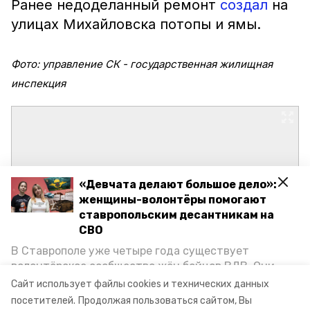
Ранее недоделанный ремонт
создал
на
улицах Михайловска потопы и ямы.
Фото: управление СК - государственная жилищная
инспекция
«Девчата делают большое дело»:
женщины-волонтёры помогают
ставропольским десантникам на
СВО
В Ставрополе уже четыре года существует
волонтёрское сообщество жён бойцов ВДВ. Они
организуют сборы вещей и продуктов для
Сайт использует файлы cookies и технических данных
участников спецоперации и лично отвозят всё это
посетителей.
Продолжая пользоваться сайтом, Вы