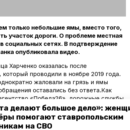
ем только небольшие ямы, вместо того,
ть участок дороги. О проблеме местная
в социальных сетях. В подтверждение
анка опубликовала видео.
ца Харченко оказалась после
 который проводили в ноябре 2019 года.
днократно жаловали на грязь и ямы
обращения оставались без ответа.Как
гентство «Победа26», дорожные службы
 в порядок 13 мая. При этом рабочие
та делают большое дело»: женщ
половину дороги оставили нетронутой.
ёры помогают ставропольским
никам на СВО
администрации Михайловска отметили,