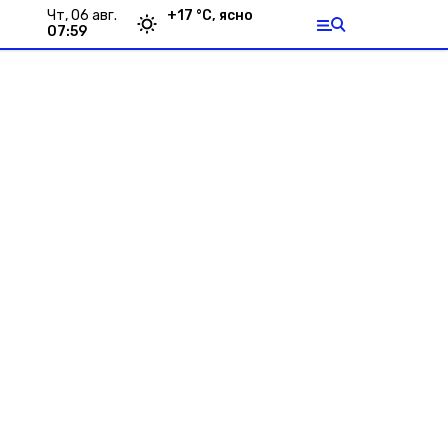
чт, 06 авг.
+
17
°С,
ясно
07:59