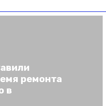
тавили
ремя ремонта
о в