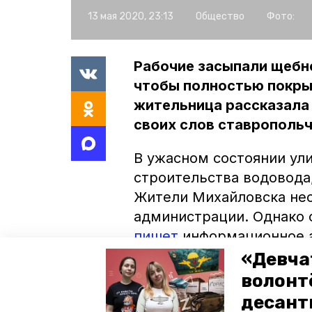
13 мая 2020, 23:13
Общество
Фото:
Рабочие засыпали щебн
чтобы полностью покры
жительница рассказала 
своих слов ставропольч
В ужасном состоянии ули
строительства водовода,
Жители Михайловска нео
администрации. Однако 
пишет
информационное а
стали приводить участок
«Девча
засыпали только ямы, а 
волонт
десант
В городском хозяйстве 