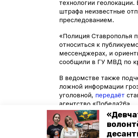
технологии геолокации. 
штрафа неизвестные от
преследованием.
«Полиция Ставрополья 
относиться к публикуем
мессенджерах, и ориент
сообщили в ГУ МВД по 
В ведомстве также подч
ложной информации гроз
уголовной,
передаёт
ста
агентство «Победа26».
«Девча
Фото: ГУ МВД по СК
волонт
десант
Авторы:
Никита Пешков