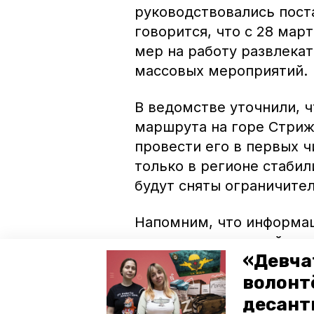
руководствовались пост
говорится, что с 28 мар
мер на работу развлека
массовых мероприятий.
В ведомстве уточнили, 
маршрута на горе Стриж
провести его в первых ч
только в регионе стаби
будут сняты ограничите
Напомним, что информац
получить
на горячей лини
«Девча
36-78-74, 8 800 1000-738.
волонт
Авторы:
Диана Кудрявцева
десант