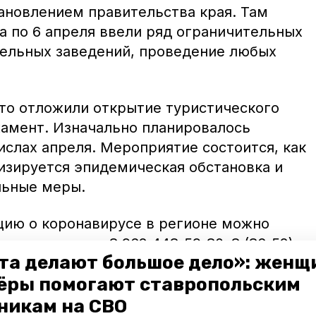
ановлением правительства края. Там
та по 6 апреля ввели ряд ограничительных
тельных заведений, проведение любых
что отложили открытие туристического
амент. Изначально планировалось
ислах апреля. Мероприятие состоится, как
лизируется эпидемическая обстановка и
льные меры.
ию о коронавирусе в регионе можно
и по номерам 8 962 448-59-80, 8 (86-52)
та делают большое дело»: женщ
ёры помогают ставропольским
никам на СВО