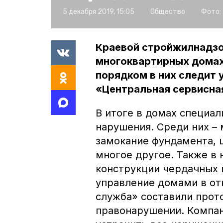
5 декабря 2019, 15:05
Общество
Фото:
Краевой стройжилнадзо
многоквартирных домах 
порядком в них следит
«Центральная сервисна
В итоге в домах специа
нарушения. Среди них – 
замокание фундамента, 
многое другое. Также в
конструкции чердачных 
управление домами в о
служба» составили прот
правонарушении. Компан