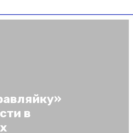
равляйку»
сти в
ах